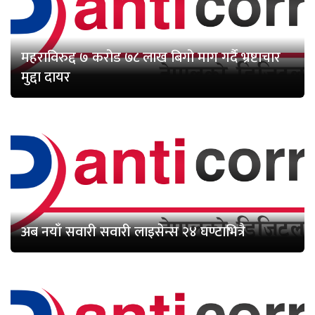
महराविरुद्द ७ करोड ७८ लाख बिगो माग गर्दै भ्रष्टाचार
मुद्दा दायर
अब नयाँ सवारी सवारी लाइसेन्स २४ घण्टाभित्रै