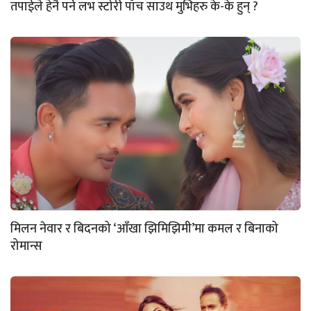
तपाईले हेर्नै पर्ने लभ स्टोरी पाँच साउथ मुभिहरु के-के हुन् ?
मिलन नेवार र बिदनको ‘आँखा झिमिझिमी’मा कमल र बिनाको
रोमान्स