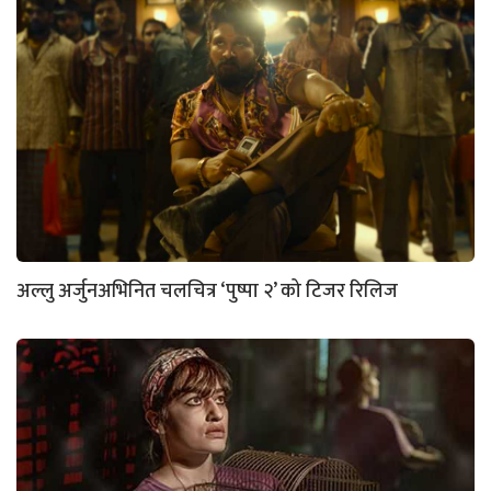
अल्लु अर्जुनअभिनित चलचित्र ‘पुष्पा २’ को टिजर रिलिज