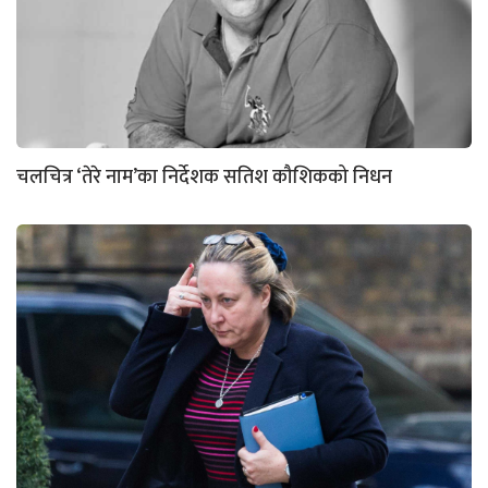
चलचित्र ‘तेरे नाम’का निर्देशक सतिश कौशिकको निधन