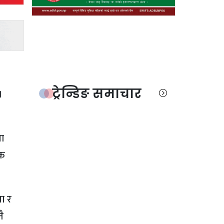
ट्रेन्डिङ समाचार
।
षा
ुक
या र
ै