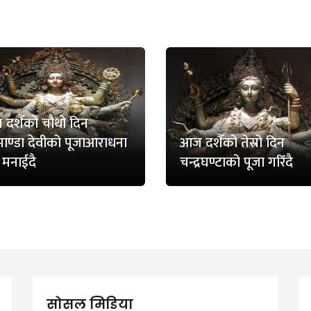
दशैँको चौथो दिन
्माण्डा देवीको पूजाआराधना
आज दशैँको तेस्रो दिन
 मनाईदै
चन्द्रघण्टाको पूजा गरिँदै
सोसल मिडिया