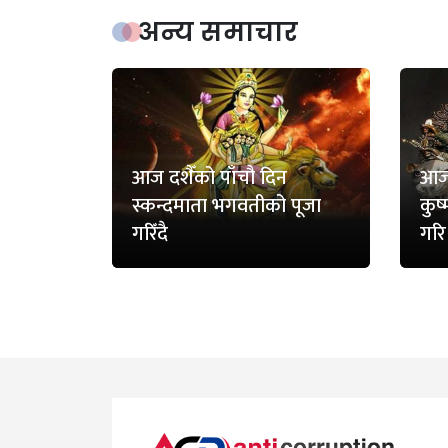
अन्य समाचार
आज दशैँको पाँचौ दिन
आज 
स्कन्दमाता भगवतीको पूजा
कुष
गरिँदै
गरि