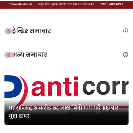
ट्रेन्डिङ समाचार
अन्य समाचार
महराविरुद्द ७ करोड ७८ लाख बिगो माग गर्दै भ्रष्टाचार
मुद्दा दायर