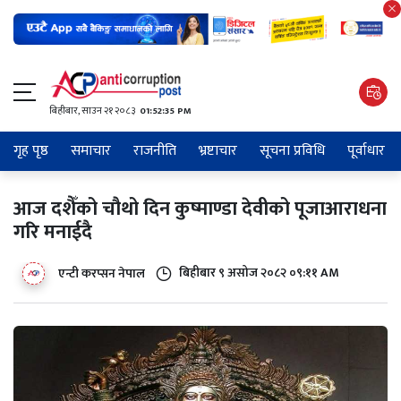
बिहीबार, साउन २१ २०८३
01:52:35 PM
गृह पृष्ठ
समाचार
राजनीति
भ्रष्टाचार
सूचना प्रविधि
पूर्वाधार
आज दशैँको चौथो दिन कुष्माण्डा देवीको पूजाआराधना
गरि मनाईदै
बिहीबार ९ असोज २०८२ ०९:११ AM
एन्टी करप्सन नेपाल