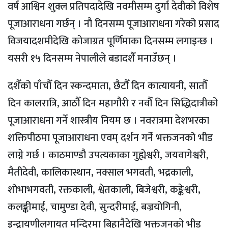
वर्ष आश्विन शुक्ल प्रतिपदादेखि नवमीसम्म दुर्गा देवीको विशेष
पूजाआराधना गर्छन् । नौ दिनसम्म पूजाआराधना गरेको प्रसाद
विजयादशमीदेखि कोजाग्रत पूर्णिमाका दिनसम्म लगाइन्छ ।
यसरी १५ दिनसम्म नेपालीले बडादशैँ मनाउँछन् ।
दशैँको पाँचौँ दिन स्कन्दमाता, छैटौँ दिन कात्यायनी, सातौँ
दिन कालरात्रि, आठौँ दिन महागौरी र नवौँ दिन सिद्धिदात्रीको
पूजाआराधना गर्ने शास्त्रीय नियम छ । नवरात्रमा देशभरका
शक्तिपीठमा पूजाआराधना एवम् दर्शन गर्ने भक्तजनको भीड
लाग्ने गर्छ । काठमाण्डौ उपत्यकाका गुह्येश्वरी, जयवागेश्वरी,
मैतीदेवी, कालिकास्थान, नक्साल भगवती, भद्रकाली,
शोभाभगवती, रक्तकाली, श्वेतकाली, बिजेश्वरी, कङ्केश्वरी,
कलङ्कीमाई, चामुण्डा देवी, सुन्दरीमाई, बज्रयोगिनी,
इन्द्रायणीलगायत मन्दिरमा बिहानैदेखि भक्तजनको भीड