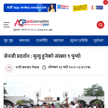
शुक्रबार​, साउन २२ २०८३
11:46:45 AM
गृह पृष्ठ
समाचार
राजनीति
भ्रष्टाचार
सूचना प्रविधि
पूर्वाधार
जेनजी प्रदर्शन : मृत्यु हुनेको संख्या ९ पुग्यो
सोमबार २३ भदौ २०८२ ०३:३५ PM
एन्टी करप्सन नेपाल