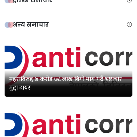
ट्रेन्डिङ समाचार
अन्य समाचार
महराविरुद्द ७ करोड ७८ लाख बिगो माग गर्दै भ्रष्टाचार
मुद्दा दायर