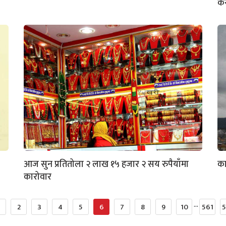
कर
आज सुन प्रतितोला २ लाख १५ हजार २ सय रुपैयाँमा
का
कारोवार
...
2
3
4
5
6
7
8
9
10
561
5