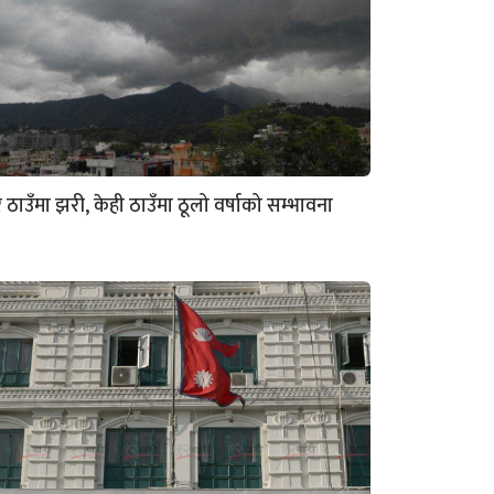
रै ठाउँमा झरी, केही ठाउँमा ठूलो वर्षाको सम्भावना