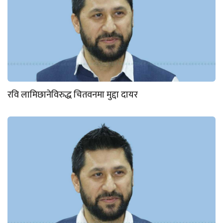
रवि लामिछानेविरुद्ध चितवनमा मुद्दा दायर