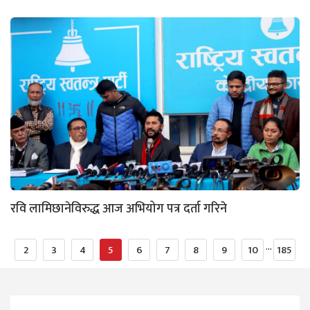
रवि लामिछानेविरुद्ध आज अभियोग पत्र दर्ता गरिने
...
2
3
4
5
6
7
8
9
10
185